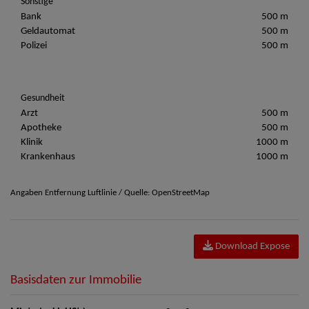
Sonstige
Bank
500 m
Geldautomat
500 m
Polizei
500 m
Gesundheit
Arzt
500 m
Apotheke
500 m
Klinik
1000 m
Krankenhaus
1000 m
Angaben Entfernung Luftlinie / Quelle: OpenStreetMap
Download Expose
Basisdaten zur Immobilie