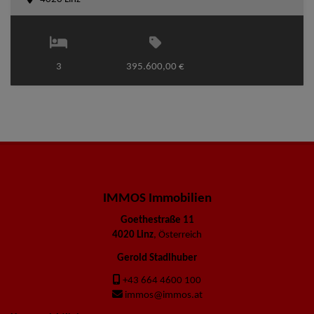
3
395.600,00 €
IMMOS Immobilien
Goethestraße 11
4020 Linz
, Österreich
Gerold Stadlhuber
+43 664 4600 100
immos@immos.at