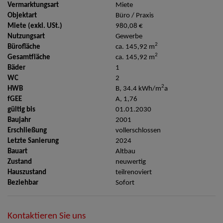
Vermarktungsart
Miete
Objektart
Büro / Praxis
Miete (exkl. USt.)
980,08 €
Nutzungsart
Gewerbe
2
Bürofläche
ca. 145,92 m
2
Gesamtfläche
ca. 145,92 m
Bäder
1
WC
2
2
HWB
B, 34.4 kWh/m
a
fGEE
A, 1,76
gültig bis
01.01.2030
Baujahr
2001
Erschließung
vollerschlossen
Letzte Sanierung
2024
Bauart
Altbau
Zustand
neuwertig
Hauszustand
teilrenoviert
Beziehbar
Sofort
Kontaktieren Sie uns