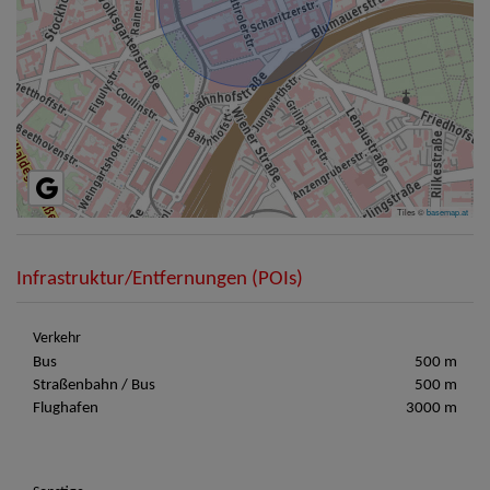
Tiles ©
basemap.at
Infrastruktur/Entfernungen (POIs)
Verkehr
Bus
500 m
Straßenbahn / Bus
500 m
Flughafen
3000 m