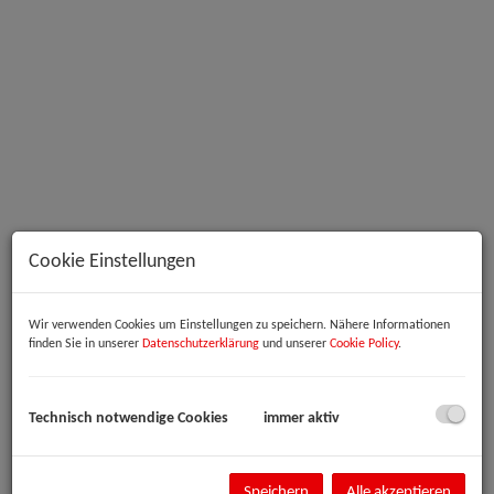
Innenansicht
Cookie Einstellungen
Beschreibung
Wir verwenden Cookies um Einstellungen zu speichern. Nähere Informationen
finden Sie in unserer
Datenschutzerklärung
und unserer
Cookie Policy
.
Büro-/Therapie-/Ordinationsräumlichkeiten im Zentrum von Linz
Im Herzen von Linz, direkt in der Schillerstraße, gelangt eine vielseitig
Technisch notwendige Cookies
immer aktiv
nutzbare Büro- oder Praxisfläche mit ca. 146 m² zur Vermietung. Die
Einheit befindet sich im Erdgeschoss und bietet großzügige, einzeln
begehbare Räume, die sich ideal für eine Ordination,
Speichern
Alle akzeptieren