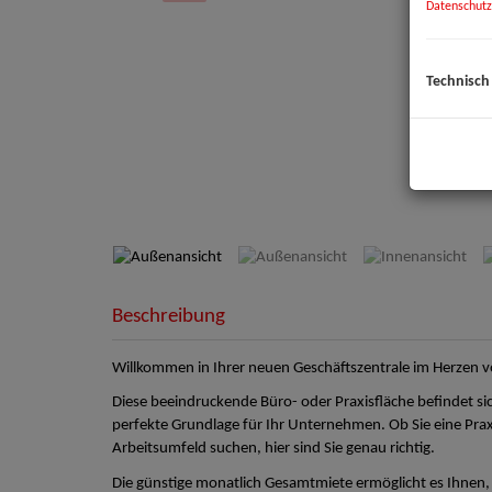
Datenschutz
Technisch
Außenansicht
Beschreibung
Willkommen in Ihrer neuen Geschäftszentrale im Herzen v
Diese beeindruckende Büro- oder Praxisfläche befindet s
perfekte Grundlage für Ihr Unternehmen. Ob Sie eine Prax
Arbeitsumfeld suchen, hier sind Sie genau richtig.
Die günstige monatlich Gesamtmiete ermöglicht es Ihnen, 