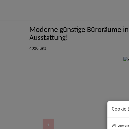
Moderne günstige Büroräume in L
Ausstattung!
4020 Linz
Cookie 
Wir verwend