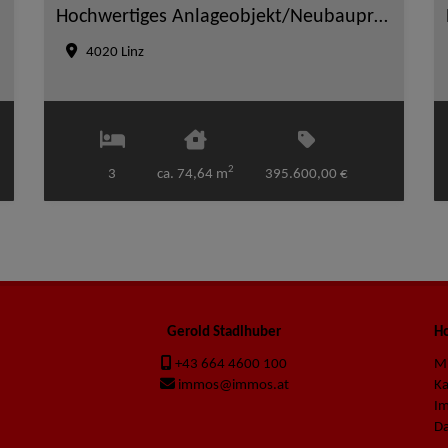
Hochwertiges Anlageobjekt/Neubauprojekt - Top-Lage am Froschberg in Linz
4020 Linz
2
3
ca. 74,64 m
395.600,00 €
Gerold Stadlhuber
Ho
+43 664 4600 100
M
immos@immos.at
K
I
Da