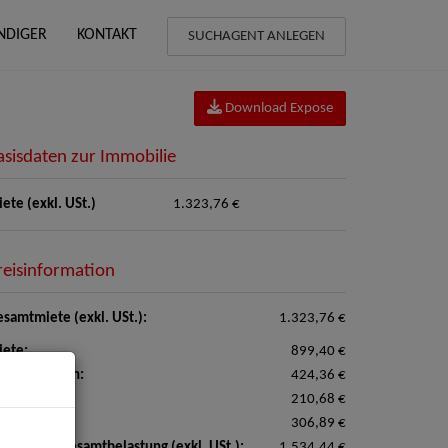
NDIGER
KONTAKT
SUCHAGENT ANLEGEN
Download Expose
asisdaten zur Immobilie
ete (exkl. USt.)
1.323,76 €
reisinformation
samtmiete (exkl. USt.):
1.323,76 €
ete:
899,40 €
triebskosten:
424,36 €
izkosten:
210,68 €
satzsteuer:
306,89 €
natliche Gesamtbelastung (exkl. USt.):
1.534,44 €