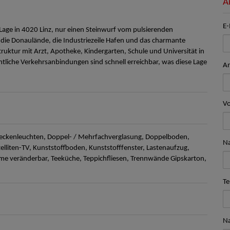
A
E-
e Lage in 4020 Linz, nur einen Steinwurf vom pulsierenden
die Donaulände, die Industriezeile Hafen und das charmante
truktur mit Arzt, Apotheke, Kindergarten, Schule und Universität in
liche Verkehrsanbindungen sind schnell erreichbar, was diese Lage
A
V
eckenleuchten
Doppel- / Mehrfachverglasung
Doppelboden
N
elliten-TV
Kunststoffboden
Kunststofffenster
Lastenaufzug
me veränderbar
Teeküche
Teppichfliesen
Trennwände Gipskarton
Te
Na