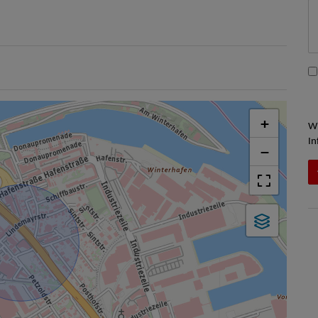
+
Wi
In
−