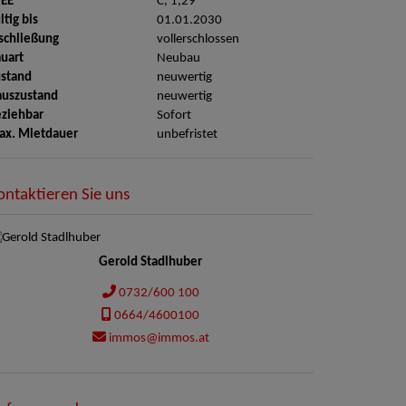
GEE
C, 1,29
ltig bis
01.01.2030
schließung
vollerschlossen
uart
Neubau
stand
neuwertig
auszustand
neuwertig
ziehbar
Sofort
ax. Mietdauer
unbefristet
ontaktieren Sie uns
Gerold Stadlhuber
0732/600 100
0664/4600100
immos@immos.at