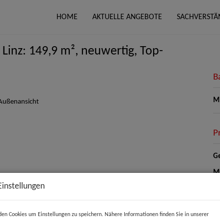
HOME
AKTUELLE ANGEBOTE
SACHVERSTÄ
inz: 149,9 m², neuwertig, Top-
B
Mi
P
Ge
Mi
Be
Einstellungen
He
Um
en Cookies um Einstellungen zu speichern. Nähere Informationen finden Sie in unserer
mo