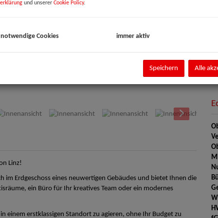
erklärung
und unserer
Cookie Policy
.
Pa
**
 notwendige Cookies
immer aktiv
Pr
Ka
Speichern
Alle akz
V
E
Ob
Ve
Ob
Mi
on Linz!
Nu
Bü
ich im Erdgeschoss eines neuwertigen Gebäudes und bietet Ihnen die
G
isräume, ein Büro für Ihr kreatives Team oder ein modernes
W
H
in einem erstklassigen Standort zu agieren, ohne Ihr Budget zu