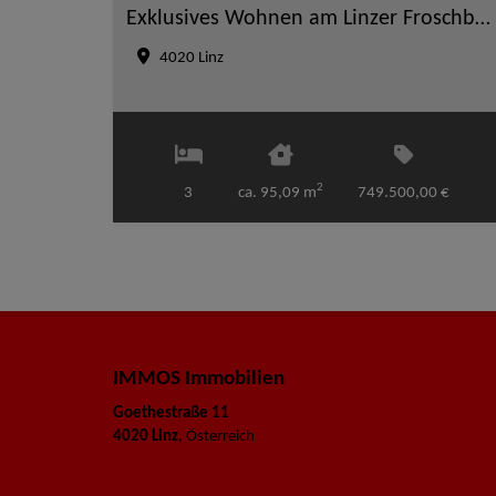
Exklusives Wohnen am Linzer Froschberg – Moderne Penthouse-Maisonette mit großzügiger Dachterrasse
4020 Linz
2
3
ca. 95,09 m
749.500,00 €
IMMOS Immobilien
Goethestraße 11
4020 Linz
, Österreich