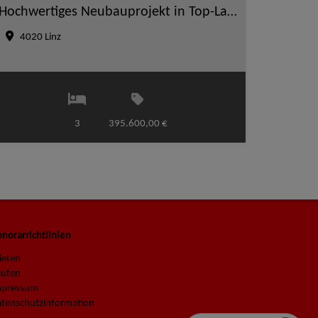
Hochwertiges Neubauprojekt in Top-Lage am Froschberg in Linz – Büro oder Praxis
4020 Linz
3
395.600,00 €
norarrichtlinien
ieten
aufen
mpressum
tenschutzinformation