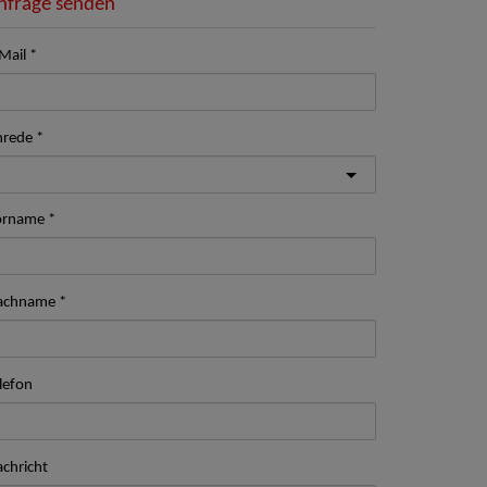
nfrage senden
Mail
nrede
orname
achname
lefon
chricht