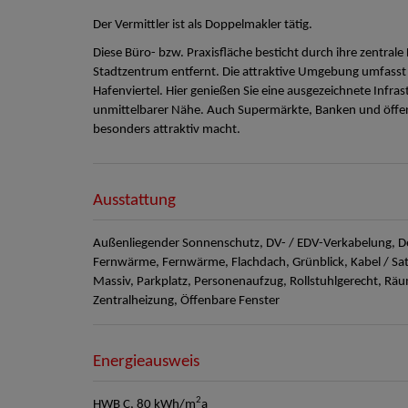
Der Vermittler ist als Doppelmakler tätig.
Diese Büro- bzw. Praxisfläche besticht durch ihre zentral
Stadtzentrum entfernt. Die attraktive Umgebung umfasst 
Hafenviertel. Hier genießen Sie eine ausgezeichnete Infras
unmittelbarer Nähe. Auch Supermärkte, Banken und öffent
besonders attraktiv macht.
Ausstattung
Außenliegender Sonnenschutz
DV- / EDV-Verkabelung
D
Fernwärme
Fernwärme
Flachdach
Grünblick
Kabel / Sat
Massiv
Parkplatz
Personenaufzug
Rollstuhlgerecht
Räu
Zentralheizung
Öffenbare Fenster
Energieausweis
2
HWB
C, 80 kWh/m
a