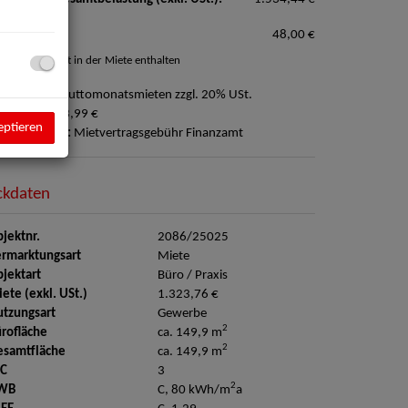
rkplatz**:
48,00 €
 optional, nicht in der Miete enthalten
ovision:
3 Bruttomonatsmieten zzgl. 20% USt.
ution:
5.523,99 €
eptieren
ergebührung:
Mietvertragsgebühr Finanzamt
Außenansicht
ckdaten
jektnr.
2086/25025
rmarktungsart
Miete
jektart
Büro / Praxis
ete (exkl. USt.)
1.323,76 €
tzungsart
Gewerbe
2
rofläche
ca. 149,9 m
2
esamtfläche
ca. 149,9 m
C
3
2
WB
C, 80 kWh/m
a