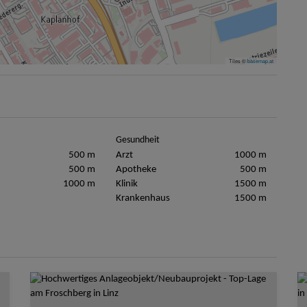
Tiles ©
basemap.at
Gesundheit
500 m
Arzt
1000 m
500 m
Apotheke
500 m
1000 m
Klinik
1500 m
Krankenhaus
1500 m