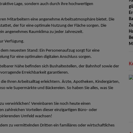
f
ttraktive Lage, sondern auch durch ihre hochwertigen
gü
Er
Ba
Ihren Mitarbeitern eine angenehme Arbeitsatmosphäre bietet. Die
Zu
attet, der für eine optimale Nutzung der Fläche sorgen. Die
H
in angenehmes Raumklima zu jeder Jahreszeit.
Be
zur Verfügung.
M
 dem neuesten Stand: Ein Personenaufzug sorgt für eine
lung für eine optimalen digitalen Anschluss sorgen.
K
telbarer Nähe befinden sich Bushaltestellen, der Bahnhof sowie der
vorragende Erreichbarkeit garantieren.
ie Ihren Arbeitsalltag erleichtern. Ärzte, Apotheken, Kindergärten,
nso wie Supermärkte und Bäckereien. So haben Sie alles, was Sie
z zu verwirklichen! Vereinbaren Sie noch heute einen
n zahlreichen Vorteilen dieser einzigartigen Büro- oder
nspirierenden Umfeld wachsen!
em zu vermittelnden Dritten ein familiäres oder wirtschaftliches