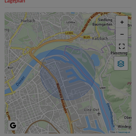
Lageplan
+
−
Tiles ©
basemap.at