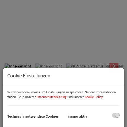
Innenansicht
Cookie Einstellungen
Beschreibung
Wir verwenden Cookies um Einstellungen zu speichern. Nähere Informationen
Willkommen in Ihrer neuen Büro- oder Praxisfläche im Herzen von
finden Sie in unserer
Datenschutzerklärung
und unserer
Cookie Policy
.
Linz!
Diese großzügige Immobilie in der begehrten 1. Etage bietet Ihnen
eine beeindruckende Fläche von 333 m², die sowohl Funktionalität als
Technisch notwendige Cookies
immer aktiv
auch Komfort vereint. Es eröffnen sich Ihnen hier die Möglichkeit, Ihre