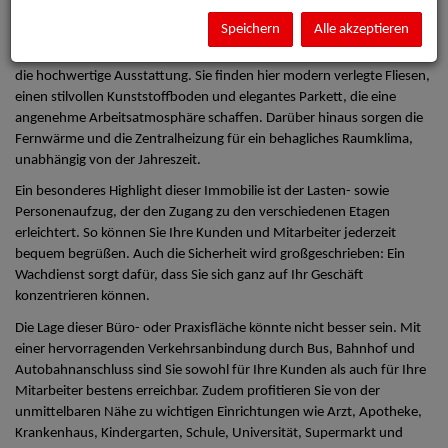
Geschäftsideen in einem professionellen Umfeld zum Blühen zu
bringen.
Speichern
Alle akzeptieren
Die Bürofläche besticht durch ihre durchdachte Raumaufteilung und
die hochwertige Ausstattung. Sie finden hier modern verlegte Fliesen,
einen stilvollen Kunststoffboden und elegantes Parkett, die eine
angenehme Arbeitsatmosphäre schaffen. Darüber hinaus sorgen die
Fernwärme und die Zentralheizung für ein behagliches Raumklima,
unabhängig von der Jahreszeit.
Ein besonderes Highlight dieser Immobilie ist der Lasten- sowie
Personenaufzug, der den Zugang zu den verschiedenen Etagen
erleichtert. So können Sie Ihre Kunden und Mitarbeiter jederzeit
bequem begrüßen. Auch die Sicherheit wird großgeschrieben: Ein
Wachdienst sorgt dafür, dass Sie sich ganz auf Ihr Geschäft
konzentrieren können.
Die Lage dieser Büro- oder Praxisfläche könnte nicht besser sein. Mit
einer hervorragenden Verkehrsanbindung durch Bus, Bahnhof und
Autobahnanschluss sind Sie sowohl für Ihre Kunden als auch für Ihre
Mitarbeiter bestens erreichbar. Zudem profitieren Sie von der
unmittelbaren Nähe zu wichtigen Einrichtungen wie Arzt, Apotheke,
Krankenhaus, Kindergarten, Schule, Universität, Supermarkt und