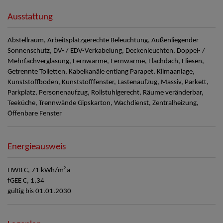
Ausstattung
Abstellraum
Arbeitsplatzgerechte Beleuchtung
Außenliegender
Sonnenschutz
DV- / EDV-Verkabelung
Deckenleuchten
Doppel- /
Mehrfachverglasung
Fernwärme
Fernwärme
Flachdach
Fliesen
Getrennte Toiletten
Kabelkanäle entlang Parapet
Klimaanlage
Kunststoffboden
Kunststofffenster
Lastenaufzug
Massiv
Parkett
Parkplatz
Personenaufzug
Rollstuhlgerecht
Räume veränderbar
Teeküche
Trennwände Gipskarton
Wachdienst
Zentralheizung
Öffenbare Fenster
Energieausweis
2
HWB
C, 71 kWh/m
a
fGEE
C, 1,34
gültig bis
01.01.2030