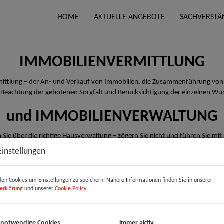
HOME
AKTUELLE ANGEBOTE
SACHVERSTÄ
IMMOBILIENVERMITTLUNG
rmittlung – der An- und Verkauf von Immobilien, die Zusammenführung von
 Beachtung der gebotenen Sorgfalt und Berücksichtigung der einzelnen Wü
und IMMOBILIENVERWALTUNG
 Sie über die richtige Hausverwaltung – zögern Sie nicht und führen Sie mit
Einstellungen
en Cookies um Einstellungen zu speichern. Nähere Informationen finden Sie in unserer
erklärung
und unserer
Cookie Policy
.
 notwendige Cookies
immer aktiv