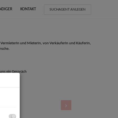
NDIGER
KONTAKT
SUCHAGENT ANLEGEN
 VermieterIn und MieterIn, von VerkäuferIn und KäuferIn,
nsche.
 uns ein Gespräch