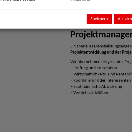
Speichern
Alle akz
Projektmanage
Ein spezielles Dienstleistungsangebo
Projektentwicklung und der Proje
Wir übernehmen die gesamte Proj
– Prüfung und Konzeption
– Wirtschaftlichkeits- und Rentabi
– Koordinierung der Interessenten
– kaufmännische Abwicklung
– Vertriebsaktivitäten