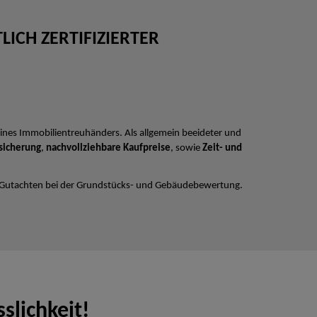
ICH ZERTIFIZIERTER
ines Immobilientreuhänders. Als allgemein beeideter und
sicherung
,
nachvollziehbare Kaufpreise
, sowie
Zeit- und
 Gutachten bei der Grundstücks- und Gebäudebewertung.
slichkeit!