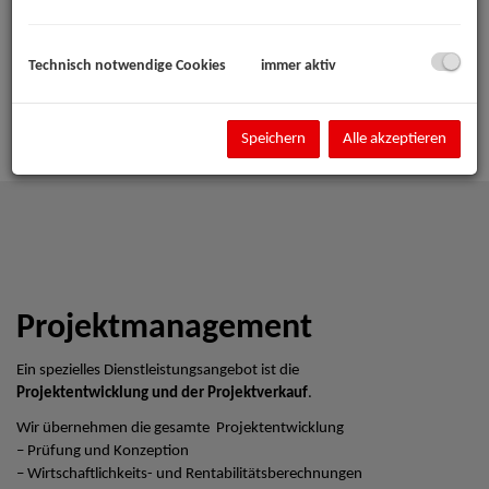
Technisch notwendige Cookies
immer aktiv
Speichern
Alle akzeptieren
Projektmanagement
Ein spezielles Dienstleistungsangebot ist die
Projektentwicklung und der Projektverkauf
.
Wir übernehmen die gesamte Projektentwicklung
– Prüfung und Konzeption
– Wirtschaftlichkeits- und Rentabilitätsberechnungen