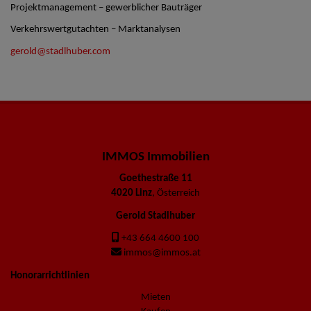
Projektmanagement – gewerblicher Bauträger
Verkehrswertgutachten – Marktanalysen
gerold@stadlhuber.com
IMMOS Immobilien
Goethestraße 11
4020 Linz
, Österreich
Gerold Stadlhuber
+43 664 4600 100
immos@immos.at
Honorarrichtlinien
Mieten