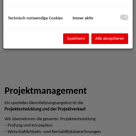
Technisch notwendige Cookies
immer aktiv
Speichern
Alle akzeptieren
Projektmanagement
Ein spezielles Dienstleistungsangebot ist die
Projektentwicklung und der Projektverkauf
.
Wir übernehmen die gesamte Projektentwicklung
– Prüfung und Konzeption
– Wirtschaftlichkeits- und Rentabilitätsberechnungen