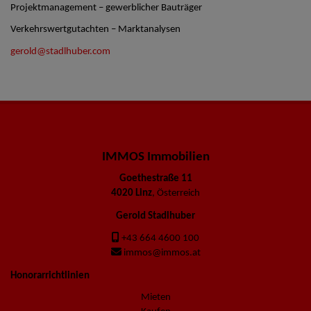
Projektmanagement – gewerblicher Bauträger
Verkehrswertgutachten – Marktanalysen
gerold@stadlhuber.com
IMMOS Immobilien
Goethestraße 11
4020 Linz
, Österreich
Gerold Stadlhuber
+43 664 4600 100
immos@immos.at
Honorarrichtlinien
Mieten