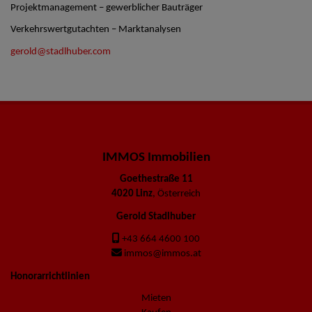
Projektmanagement – gewerblicher Bauträger
Verkehrswertgutachten – Marktanalysen
gerold@stadlhuber.com
IMMOS Immobilien
Goethestraße 11
4020 Linz
, Österreich
Gerold Stadlhuber
+43 664 4600 100
immos@immos.at
Honorarrichtlinien
Mieten