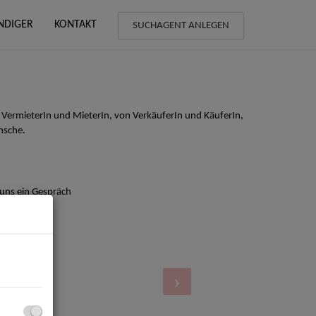
NDIGER
KONTAKT
SUCHAGENT ANLEGEN
 VermieterIn und MieterIn, von VerkäuferIn und KäuferIn,
nsche.
 uns ein Gespräch