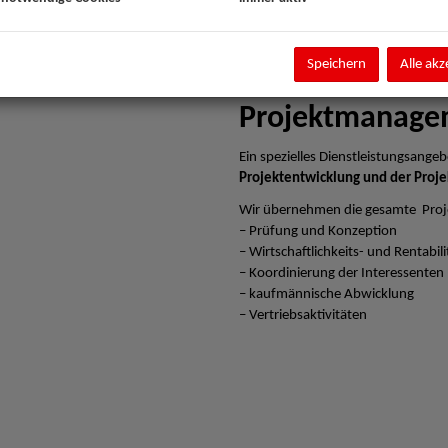
Speichern
Alle akz
Projektmanage
Ein spezielles Dienstleistungsangebo
Projektentwicklung und der Proje
Wir übernehmen die gesamte Proj
– Prüfung und Konzeption
– Wirtschaftlichkeits- und Rentabi
– Koordinierung der Interessenten
– kaufmännische Abwicklung
– Vertriebsaktivitäten