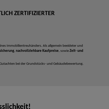
ICH ZERTIFIZIERTER
ines Immobilientreuhänders. Als allgemein beeideter und
sicherung
,
nachvollziehbare Kaufpreise
, sowie
Zeit- und
 Gutachten bei der Grundstücks- und Gebäudebewertung.
slichkeit!