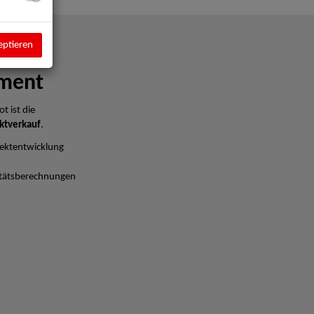
eptieren
ment
t ist die
ktverkauf
.
ektentwicklung
litätsberechnungen