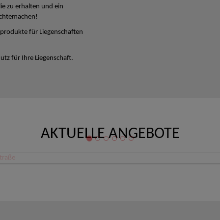
lie zu erhalten und ein
ichtemachen!
produkte für Liegenschaften
tz für Ihre Liegenschaft.
AKTUELLE ANGEBOTE
Büro/Ordination/Therapieräume Zentrum Linz Schillerstraße
 Linz
80,08 €