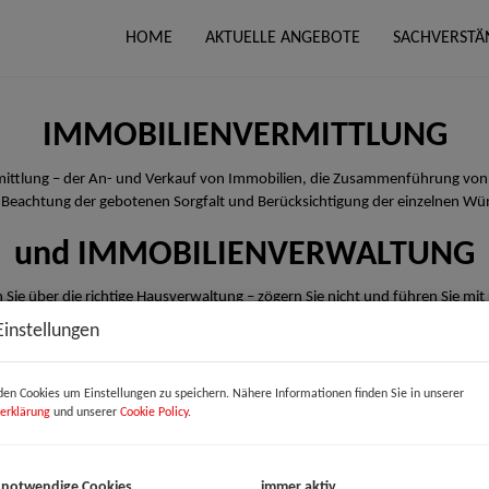
HOME
AKTUELLE ANGEBOTE
SACHVERSTÄ
IMMOBILIENVERMITTLUNG
rmittlung – der An- und Verkauf von Immobilien, die Zusammenführung von
 Beachtung der gebotenen Sorgfalt und Berücksichtigung der einzelnen Wü
und IMMOBILIENVERWALTUNG
 Sie über die richtige Hausverwaltung – zögern Sie nicht und führen Sie mit
Einstellungen
en Cookies um Einstellungen zu speichern. Nähere Informationen finden Sie in unserer
erklärung
und unserer
Cookie Policy
.
 notwendige Cookies
immer aktiv