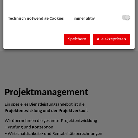
Technisch notwendige Cookies
immer aktiv
Speichern
Alle akzeptieren
Projektmanagement
Ein spezielles Dienstleistungsangebot ist die
Projektentwicklung und der Projektverkauf
.
Wir übernehmen die gesamte Projektentwicklung
– Prüfung und Konzeption
– Wirtschaftlichkeits- und Rentabilitätsberechnungen