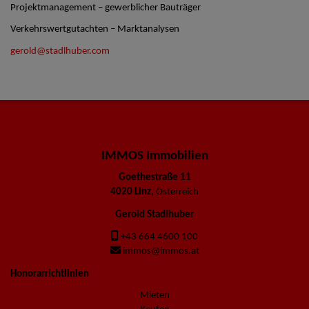
Projektmanagement – gewerblicher Bauträger
Verkehrswertgutachten – Marktanalysen
gerold@stadlhuber.com
IMMOS Immobilien
Goethestraße 11
4020 Linz
, Österreich
Gerold Stadlhuber
+43 664 4600 100
immos@immos.at
Honorarrichtlinien
Mieten