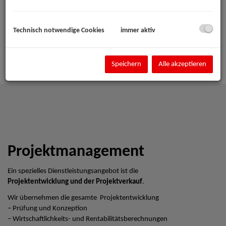
Technisch notwendige Cookies
immer aktiv
Speichern
Alle akzeptieren
Projektmanagement
Ein spezielles Dienstleistungsangebot ist die
Projektentwicklung und der Projektverkauf
.
Wir übernehmen die gesamte Projektentwicklung
– Prüfung und Konzeption
– Wirtschaftlichkeits- und Rentabilitätsberechnungen