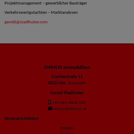
Projektmanagement – gewerblicher Bauträger
Verkehrswertgutachten – Marktanalysen
gerold@stadlhuber.com
IMMOS Immobilien
Goethestraße 11
4020 Linz
, Österreich
Gerold Stadlhuber
+43 664 4600 100
immos@immos.at
Honorarrichtlinien
Mieten