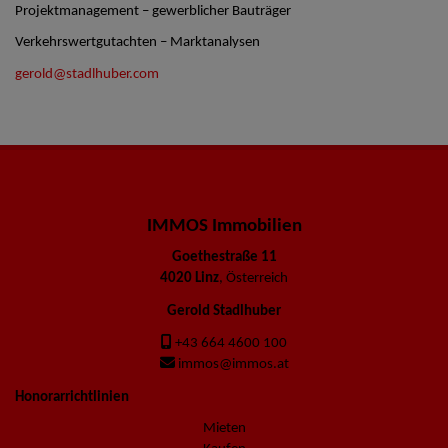
Projektmanagement – gewerblicher Bauträger
Verkehrswertgutachten – Marktanalysen
gerold@stadlhuber.com
IMMOS Immobilien
Goethestraße 11
4020 Linz
, Österreich
Gerold Stadlhuber
+43 664 4600 100
immos@immos.at
Honorarrichtlinien
Mieten