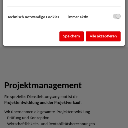
Technisch notwendige Cookies
immer aktiv
Speichern
Alle akzeptieren
Projektmanagement
Ein spezielles Dienstleistungsangebot ist die
Projektentwicklung und der Projektverkauf
.
Wir übernehmen die gesamte Projektentwicklung
– Prüfung und Konzeption
– Wirtschaftlichkeits- und Rentabilitätsberechnungen