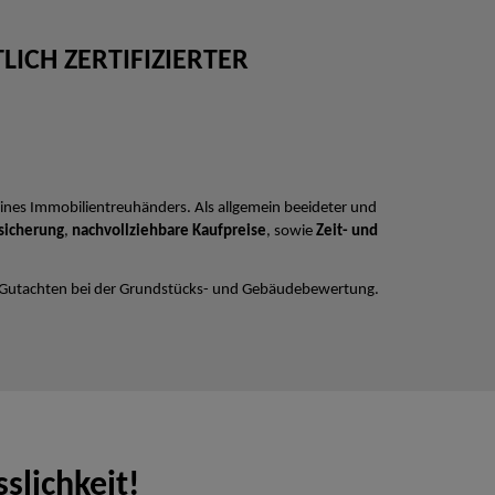
ICH ZERTIFIZIERTER
ines Immobilientreuhänders. Als allgemein beeideter und
sicherung
,
nachvollziehbare Kaufpreise
, sowie
Zeit- und
 Gutachten bei der Grundstücks- und Gebäudebewertung.
slichkeit!