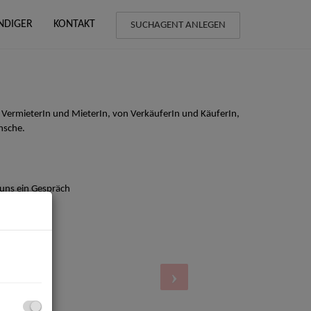
NDIGER
KONTAKT
SUCHAGENT ANLEGEN
 VermieterIn und MieterIn, von VerkäuferIn und KäuferIn,
nsche.
 uns ein Gespräch