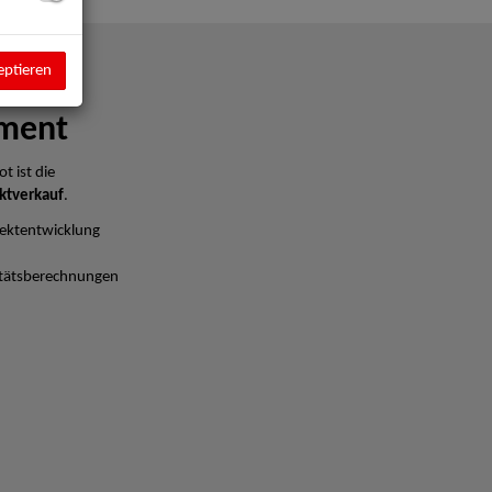
eptieren
ment
t ist die
ktverkauf
.
ektentwicklung
litätsberechnungen