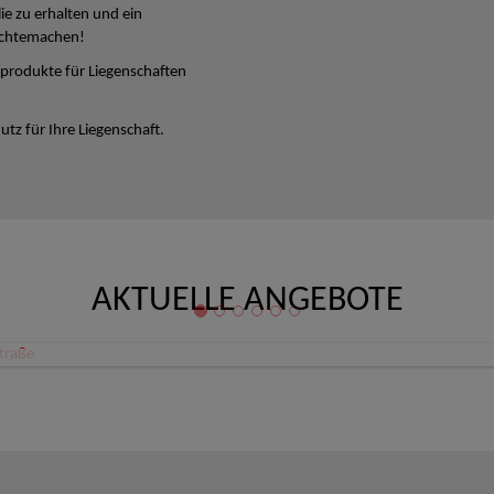
lie zu erhalten und ein
ichtemachen!
produkte für Liegenschaften
tz für Ihre Liegenschaft.
AKTUELLE ANGEBOTE
Büro/Ordination/Therapieräume Zentrum Linz Schillerstraße
 Linz
80,08 €