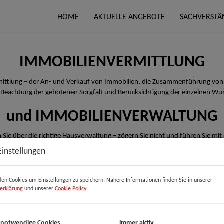
HOME
AKTUELLE ANGEBOTE
SACHVERSTÄ
IMMOBILIENVERMITTLUNG
rmittlung – der An- und Verkauf von Immobilien, die Zusammenführung von
 Beachtung der gebotenen Sorgfalt und Berücksichtigung der einzelnen Wü
und IMMOBILIENVERWALTUNG
 Sie über die richtige Hausverwaltung – zögern Sie nicht und führen Sie mit
Einstellungen
en Cookies um Einstellungen zu speichern. Nähere Informationen finden Sie in unserer
erklärung
und unserer
Cookie Policy
.
 notwendige Cookies
immer aktiv