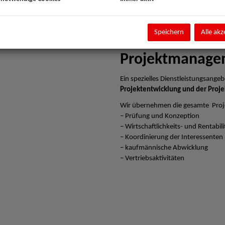
Speichern
Alle akz
Projektmanage
Ein spezielles Dienstleistungsangebo
Projektentwicklung und der Proje
Wir übernehmen die gesamte Proj
– Prüfung und Konzeption
– Wirtschaftlichkeits- und Rentabi
– Koordinierung der Interessenten
– kaufmännische Abwicklung
– Vertriebsaktivitäten