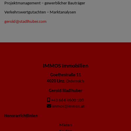
Projektmanagement – gewerblicher Bauträger
Verkehrswertgutachten – Marktanalysen
gerold@stadlhuber.com
IMMOS Immobilien
Goethestraße 11
4020 Linz
, Österreich
Gerold Stadlhuber
+43 664 4600 100
immos@immos.at
Honorarrichtlinien
Mieten