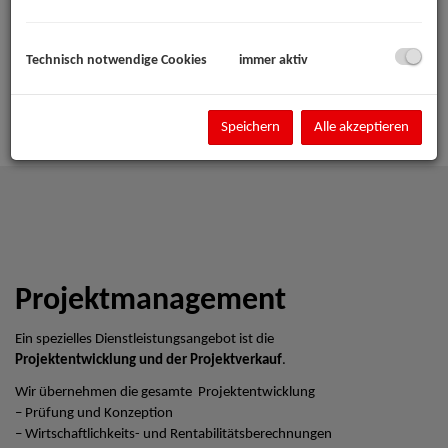
Technisch notwendige Cookies
immer aktiv
Speichern
Alle akzeptieren
Projektmanagement
Ein spezielles Dienstleistungsangebot ist die
Projektentwicklung und der Projektverkauf
.
Wir übernehmen die gesamte Projektentwicklung
– Prüfung und Konzeption
– Wirtschaftlichkeits- und Rentabilitätsberechnungen