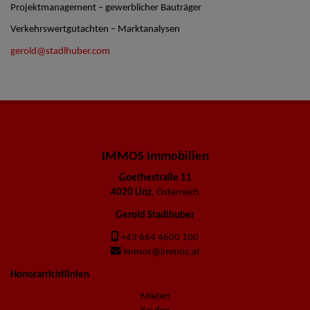
Projektmanagement – gewerblicher Bauträger
Verkehrswertgutachten – Marktanalysen
gerold@stadlhuber.com
IMMOS Immobilien
Goethestraße 11
4020 Linz
, Österreich
Gerold Stadlhuber
+43 664 4600 100
immos@immos.at
Honorarrichtlinien
Mieten