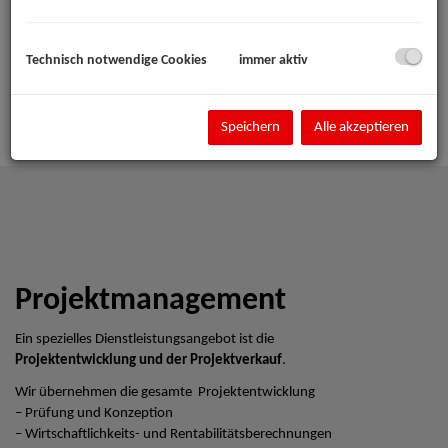
Technisch notwendige Cookies
immer aktiv
Speichern
Alle akzeptieren
Projektmanagement
Ein spezielles Dienstleistungsangebot ist die
Projektentwicklung und der Projektverkauf
.
Wir übernehmen die gesamte Projektentwicklung
– Prüfung und Konzeption
– Wirtschaftlichkeits- und Rentabilitätsberechnungen