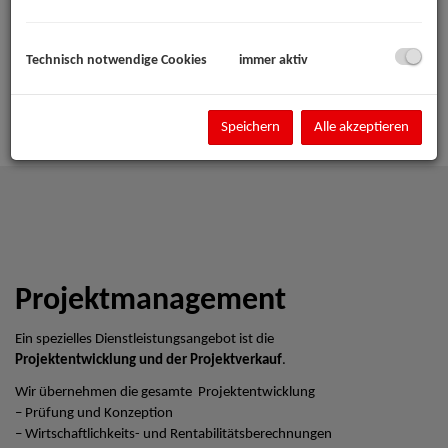
Technisch notwendige Cookies
immer aktiv
Speichern
Alle akzeptieren
Projektmanagement
Ein spezielles Dienstleistungsangebot ist die
Projektentwicklung und der Projektverkauf
.
Wir übernehmen die gesamte Projektentwicklung
– Prüfung und Konzeption
– Wirtschaftlichkeits- und Rentabilitätsberechnungen