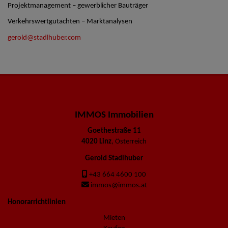
Projektmanagement – gewerblicher Bauträger
Verkehrswertgutachten – Marktanalysen
gerold@stadlhuber.com
IMMOS Immobilien
Goethestraße 11
4020 Linz
, Österreich
Gerold Stadlhuber
+43 664 4600 100
immos@immos.at
Honorarrichtlinien
Mieten