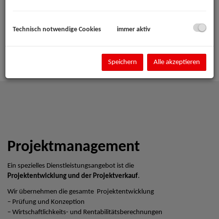
Technisch notwendige Cookies
immer aktiv
Speichern
Alle akzeptieren
Projektmanagement
Ein spezielles Dienstleistungsangebot ist die
Projektentwicklung und der Projektverkauf
.
Wir übernehmen die gesamte Projektentwicklung
– Prüfung und Konzeption
– Wirtschaftlichkeits- und Rentabilitätsberechnungen