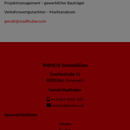
Projektmanagement – gewerblicher Bauträger
Verkehrswertgutachten – Marktanalysen
gerold@stadlhuber.com
IMMOS Immobilien
Goethestraße 11
4020 Linz
, Österreich
Gerold Stadlhuber
+43 664 4600 100
immos@immos.at
Honorarrichtlinien
Mieten