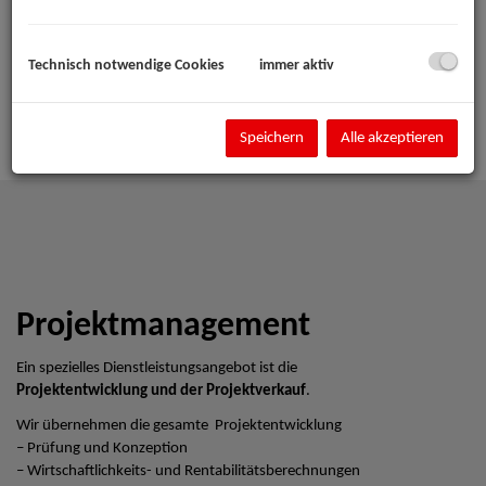
Technisch notwendige Cookies
immer aktiv
Speichern
Alle akzeptieren
Projektmanagement
Ein spezielles Dienstleistungsangebot ist die
Projektentwicklung und der Projektverkauf
.
Wir übernehmen die gesamte Projektentwicklung
– Prüfung und Konzeption
– Wirtschaftlichkeits- und Rentabilitätsberechnungen