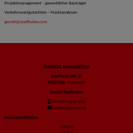
Projektmanagement – gewerblicher Bauträger
Verkehrswertgutachten – Marktanalysen
gerold@stadlhuber.com
IMMOS Immobilien
Goethestraße 11
4020 Linz
, Österreich
Gerold Stadlhuber
+43 664 4600 100
immos@immos.at
Honorarrichtlinien
Mieten