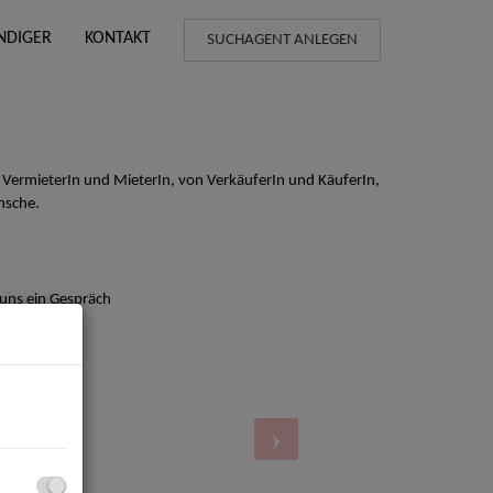
NDIGER
KONTAKT
SUCHAGENT ANLEGEN
 VermieterIn und MieterIn, von VerkäuferIn und KäuferIn,
nsche.
 uns ein Gespräch