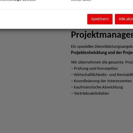
Speichern
Alle akz
Projektmanage
Ein spezielles Dienstleistungsangebo
Projektentwicklung und der Proje
Wir übernehmen die gesamte Proj
– Prüfung und Konzeption
– Wirtschaftlichkeits- und Rentabi
– Koordinierung der Interessenten
– kaufmännische Abwicklung
– Vertriebsaktivitäten