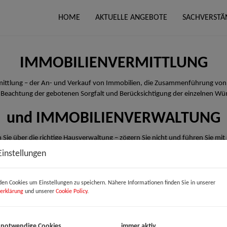
HOME
AKTUELLE ANGEBOTE
SACHVERSTÄ
IMMOBILIENVERMITTLUNG
rmittlung – der An- und Verkauf von Immobilien, die Zusammenführung von
 Beachtung der gebotenen Sorgfalt und Berücksichtigung der einzelnen Wü
und IMMOBILIENVERWALTUNG
 Sie über die richtige Hausverwaltung – zögern Sie nicht und führen Sie mit
Einstellungen
en Cookies um Einstellungen zu speichern. Nähere Informationen finden Sie in unserer
erklärung
und unserer
Cookie Policy
.
 notwendige Cookies
immer aktiv