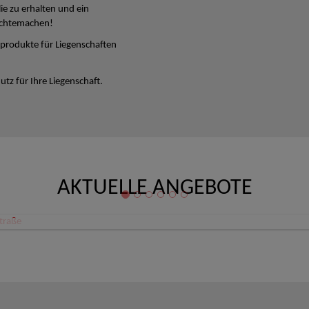
lie zu erhalten und ein
ichtemachen!
produkte für Liegenschaften
tz für Ihre Liegenschaft.
AKTUELLE ANGEBOTE
Büro/Ordination/Therapieräume Zentrum Linz Schillerstraße
 Linz
80,08 €