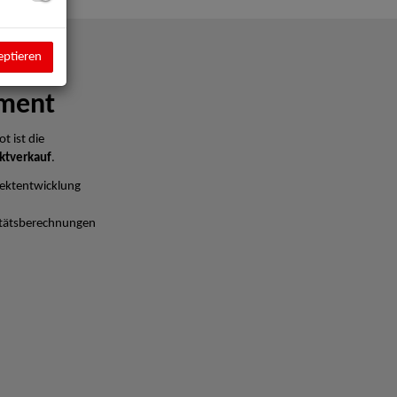
eptieren
ment
t ist die
ktverkauf
.
ektentwicklung
litätsberechnungen