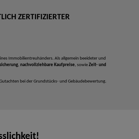
ICH ZERTIFIZIERTER
ines Immobilientreuhänders. Als allgemein beeideter und
sicherung
,
nachvollziehbare Kaufpreise
, sowie
Zeit- und
 Gutachten bei der Grundstücks- und Gebäudebewertung.
slichkeit!