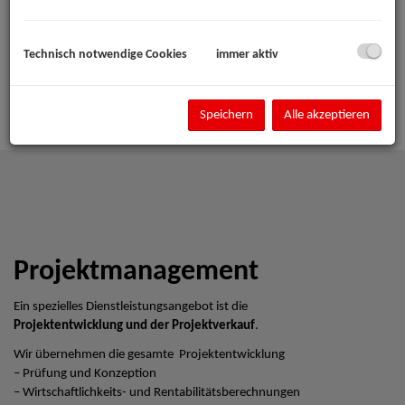
Technisch notwendige Cookies
immer aktiv
Speichern
Alle akzeptieren
Projektmanagement
Ein spezielles Dienstleistungsangebot ist die
Projektentwicklung und der Projektverkauf
.
Wir übernehmen die gesamte Projektentwicklung
– Prüfung und Konzeption
– Wirtschaftlichkeits- und Rentabilitätsberechnungen