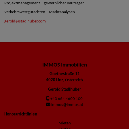
Projektmanagement – gewerblicher Bauträger
Verkehrswertgutachten – Marktanalysen
gerold@stadlhuber.com
IMMOS Immobilien
Goethestraße 11
4020 Linz
, Österreich
Gerold Stadlhuber
+43 664 4600 100
immos@immos.at
Honorarrichtlinien
Mieten