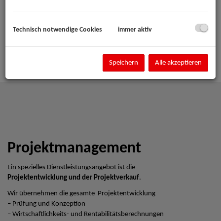
Technisch notwendige Cookies
immer aktiv
Speichern
Alle akzeptieren
Projektmanagement
Ein spezielles Dienstleistungsangebot ist die
Projektentwicklung und der Projektverkauf
.
Wir übernehmen die gesamte Projektentwicklung
– Prüfung und Konzeption
– Wirtschaftlichkeits- und Rentabilitätsberechnungen