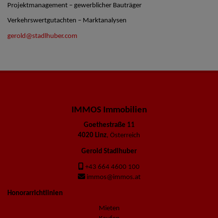
Projektmanagement – gewerblicher Bauträger
Verkehrswertgutachten – Marktanalysen
gerold@stadlhuber.com
IMMOS Immobilien
Goethestraße 11
4020 Linz
, Österreich
Gerold Stadlhuber
+43 664 4600 100
immos@immos.at
Honorarrichtlinien
Mieten