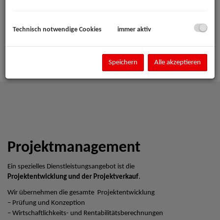
Technisch notwendige Cookies
immer aktiv
Speichern
Alle akzeptieren
Projektmanagement
Ein spezielles Dienstleistungsangebot ist die
Projektentwicklung und der Projektverkauf
.
Wir übernehmen die gesamte Projektentwicklung
– Prüfung und Konzeption
– Wirtschaftlichkeits- und Rentabilitätsberechnungen