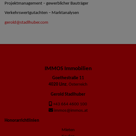
Projektmanagement – gewerblicher Bauträger
Verkehrswertgutachten – Marktanalysen
gerold@stadlhuber.com
IMMOS Immobilien
Goethestraße 11
4020 Linz
, Österreich
Gerold Stadlhuber
+43 664 4600 100
immos@immos.at
Honorarrichtlinien
Mieten