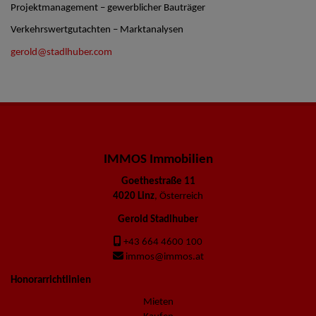
Projektmanagement – gewerblicher Bauträger
Verkehrswertgutachten – Marktanalysen
gerold@stadlhuber.com
IMMOS Immobilien
Goethestraße 11
4020 Linz
, Österreich
Gerold Stadlhuber
+43 664 4600 100
immos@immos.at
Honorarrichtlinien
Mieten