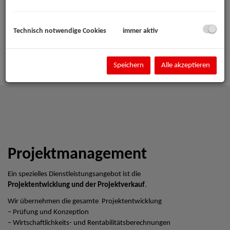
Technisch notwendige Cookies
immer aktiv
Speichern
Alle akzeptieren
Projektmanagement
Ein spezielles Dienstleistungsangebot ist die
Projektentwicklung und der Projektverkauf
.
Wir übernehmen die gesamte Projektentwicklung
– Prüfung und Konzeption
– Wirtschaftlichkeits- und Rentabilitätsberechnungen