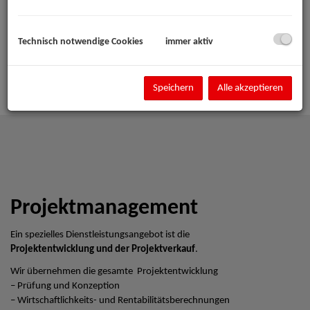
Technisch notwendige Cookies
immer aktiv
Speichern
Alle akzeptieren
Projektmanagement
Ein spezielles Dienstleistungsangebot ist die
Projektentwicklung und der Projektverkauf
.
Wir übernehmen die gesamte Projektentwicklung
– Prüfung und Konzeption
– Wirtschaftlichkeits- und Rentabilitätsberechnungen