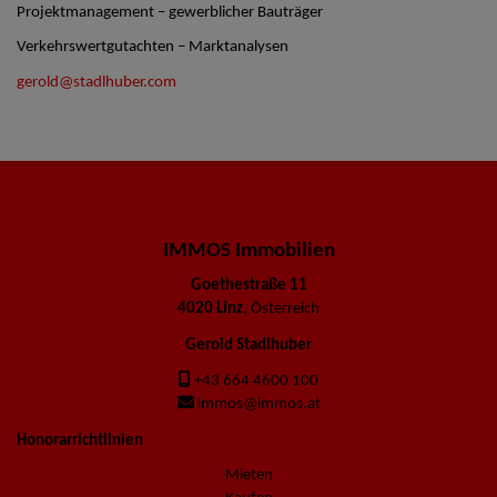
Projektmanagement – gewerblicher Bauträger
Verkehrswertgutachten – Marktanalysen
gerold@stadlhuber.com
IMMOS Immobilien
Goethestraße 11
4020 Linz
, Österreich
Gerold Stadlhuber
+43 664 4600 100
immos@immos.at
Honorarrichtlinien
Mieten