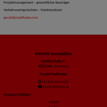
Projektmanagement – gewerblicher Bauträger
Verkehrswertgutachten – Marktanalysen
gerold@stadlhuber.com
IMMOS Immobilien
Goethestraße 11
4020 Linz
, Österreich
Gerold Stadlhuber
+43 664 4600 100
immos@immos.at
Honorarrichtlinien
Mieten