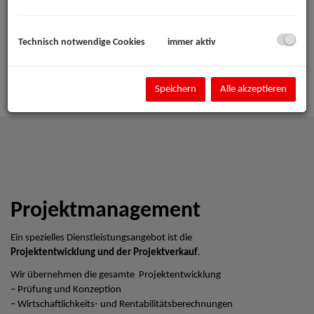
Technisch notwendige Cookies
immer aktiv
Speichern
Alle akzeptieren
Projektmanagement
Ein spezielles Dienstleistungsangebot ist die
Projektentwicklung und der Projektverkauf
.
Wir übernehmen die gesamte Projektentwicklung
– Prüfung und Konzeption
– Wirtschaftlichkeits- und Rentabilitätsberechnungen