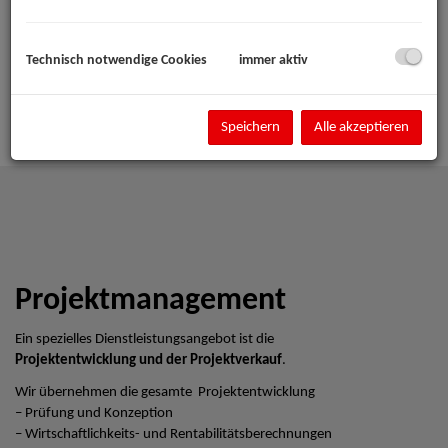
Technisch notwendige Cookies
immer aktiv
Speichern
Alle akzeptieren
Projektmanagement
Ein spezielles Dienstleistungsangebot ist die
Projektentwicklung und der Projektverkauf
.
Wir übernehmen die gesamte Projektentwicklung
– Prüfung und Konzeption
– Wirtschaftlichkeits- und Rentabilitätsberechnungen