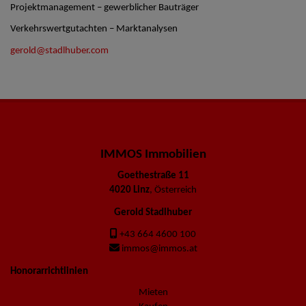
Projektmanagement – gewerblicher Bauträger
Verkehrswertgutachten – Marktanalysen
gerold@stadlhuber.com
IMMOS Immobilien
Goethestraße 11
4020 Linz
, Österreich
Gerold Stadlhuber
+43 664 4600 100
immos@immos.at
Honorarrichtlinien
Mieten