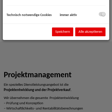
Technisch notwendige Cookies
immer aktiv
Speichern
Alle akzeptieren
Projektmanagement
Ein spezielles Dienstleistungsangebot ist die
Projektentwicklung und der Projektverkauf
.
Wir übernehmen die gesamte Projektentwicklung
– Prüfung und Konzeption
– Wirtschaftlichkeits- und Rentabilitätsberechnungen