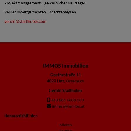
Projektmanagement – gewerblicher Bauträger
Verkehrswertgutachten – Marktanalysen
gerold@stadlhuber.com
IMMOS Immobilien
Goethestraße 11
4020 Linz
, Österreich
Gerold Stadlhuber
+43 664 4600 100
immos@immos.at
Honorarrichtlinien
Mieten