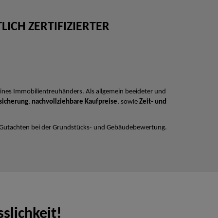
ICH ZERTIFIZIERTER
ines Immobilientreuhänders. Als allgemein beeideter und
sicherung
,
nachvollziehbare Kaufpreise
, sowie
Zeit- und
 Gutachten bei der Grundstücks- und Gebäudebewertung.
slichkeit!