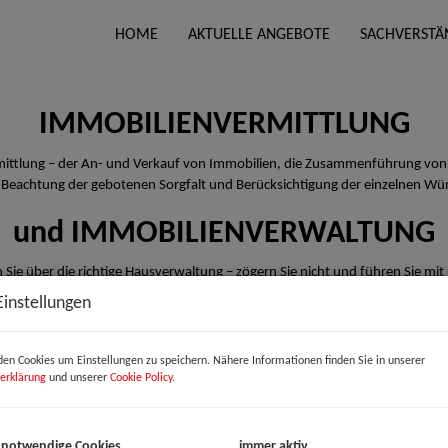
HOME
AKTUELLE ANGEBOTE
SACHVERSTÄ
IMMOBILIENVERMITTLUNG
rmittlung – der An- und Verkauf von Immobilien, die Zusammenführung von
 Beachtung der gebotenen Sorgfalt und Berücksichtigung der einzelnen Wü
und IMMOBILIENVERWALTUNG
 Sie über die richtige Hausverwaltung – zögern Sie nicht und führen Sie mit
Einstellungen
en Cookies um Einstellungen zu speichern. Nähere Informationen finden Sie in unserer
erklärung
und unserer
Cookie Policy
.
 notwendige Cookies
immer aktiv