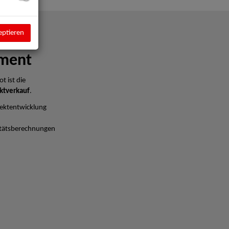
eptieren
ment
t ist die
ktverkauf
.
ektentwicklung
litätsberechnungen