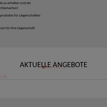
lie zu erhalten und ein
ichtemachen!
produkte für Liegenschaften
tz für Ihre Liegenschaft.
AKTUELLE ANGEBOTE
Büro/Ordination/Therapieräume Zentrum Linz Schillerstraße
 Linz
80,08 €