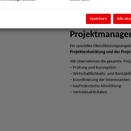
Speichern
Alle akz
Projektmanage
Ein spezielles Dienstleistungsangebo
Projektentwicklung und der Proje
Wir übernehmen die gesamte Proj
– Prüfung und Konzeption
– Wirtschaftlichkeits- und Rentabi
– Koordinierung der Interessenten
– kaufmännische Abwicklung
– Vertriebsaktivitäten