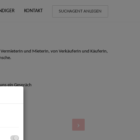
NDIGER
KONTAKT
SUCHAGENT ANLEGEN
 VermieterIn und MieterIn, von VerkäuferIn und KäuferIn,
nsche.
 uns ein Gespräch