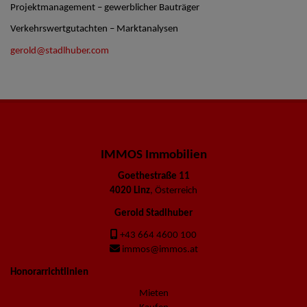
Projektmanagement – gewerblicher Bauträger
Verkehrswertgutachten – Marktanalysen
gerold@stadlhuber.com
IMMOS Immobilien
Goethestraße 11
4020 Linz
, Österreich
Gerold Stadlhuber
+43 664 4600 100
immos@immos.at
Honorarrichtlinien
Mieten