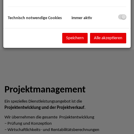
Technisch notwendige Cookies
immer aktiv
Speichern
Alle akzeptieren
Projektmanagement
Ein spezielles Dienstleistungsangebot ist die
Projektentwicklung und der Projektverkauf
.
Wir übernehmen die gesamte Projektentwicklung
– Prüfung und Konzeption
– Wirtschaftlichkeits- und Rentabilitätsberechnungen