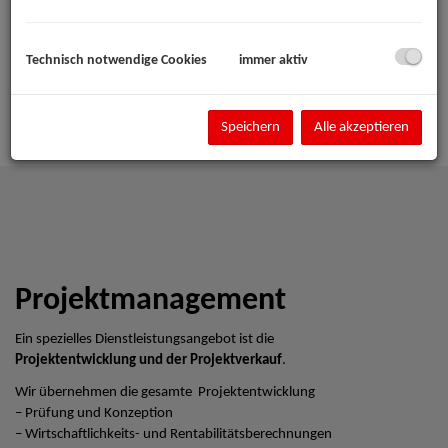
Technisch notwendige Cookies
immer aktiv
Speichern
Alle akzeptieren
Projektmanagement
Ein spezielles Dienstleistungsangebot ist die
Projektentwicklung und der Projektverkauf
.
Wir übernehmen die gesamte Projektentwicklung
– Prüfung und Konzeption
– Wirtschaftlichkeits- und Rentabilitätsberechnungen