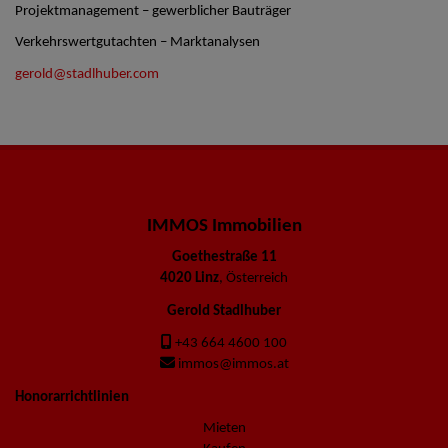
Projektmanagement – gewerblicher Bauträger
Verkehrswertgutachten – Marktanalysen
gerold@stadlhuber.com
IMMOS Immobilien
Goethestraße 11
4020 Linz
, Österreich
Gerold Stadlhuber
+43 664 4600 100
immos@immos.at
Honorarrichtlinien
Mieten