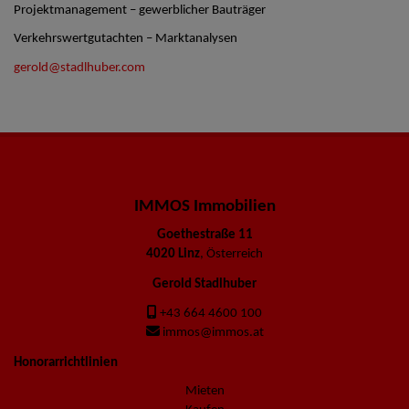
Projektmanagement – gewerblicher Bauträger
Verkehrswertgutachten – Marktanalysen
gerold@stadlhuber.com
IMMOS Immobilien
Goethestraße 11
4020 Linz
, Österreich
Gerold Stadlhuber
+43 664 4600 100
immos@immos.at
Honorarrichtlinien
Mieten