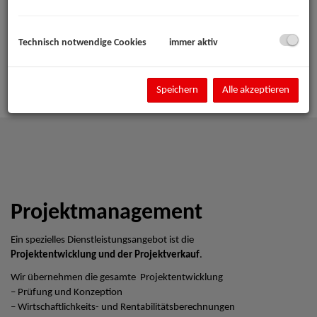
Technisch notwendige Cookies
immer aktiv
Speichern
Alle akzeptieren
Projektmanagement
Ein spezielles Dienstleistungsangebot ist die
Projektentwicklung und der Projektverkauf
.
Wir übernehmen die gesamte Projektentwicklung
– Prüfung und Konzeption
– Wirtschaftlichkeits- und Rentabilitätsberechnungen