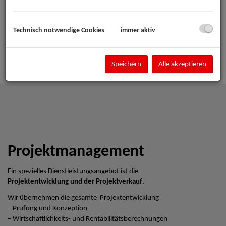
Technisch notwendige Cookies
immer aktiv
Speichern
Alle akzeptieren
Projektmanagement
Ein spezielles Dienstleistungsangebot ist die
Projektentwicklung und der Projektverkauf
.
Wir übernehmen die gesamte Projektentwicklung
– Prüfung und Konzeption
– Wirtschaftlichkeits- und Rentabilitätsberechnungen