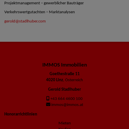
Projektmanagement – gewerblicher Bauträger
Verkehrswertgutachten – Marktanalysen
gerold@stadlhuber.com
IMMOS Immobilien
Goethestraße 11
4020 Linz
, Österreich
Gerold Stadlhuber
+43 664 4600 100
immos@immos.at
Honorarrichtlinien
Mieten