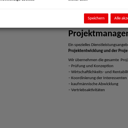
Speichern
Alle akz
Projektmanage
Ein spezielles Dienstleistungsangebo
Projektentwicklung und der Proje
Wir übernehmen die gesamte Proj
– Prüfung und Konzeption
– Wirtschaftlichkeits- und Rentabi
– Koordinierung der Interessenten
– kaufmännische Abwicklung
– Vertriebsaktivitäten