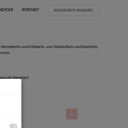
NDIGER
KONTAKT
SUCHAGENT ANLEGEN
 VermieterIn und MieterIn, von VerkäuferIn und KäuferIn,
nsche.
 uns ein Gespräch