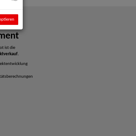
eptieren
ment
t ist die
ktverkauf
.
ektentwicklung
litätsberechnungen