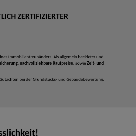
ICH ZERTIFIZIERTER
ines Immobilientreuhänders. Als allgemein beeideter und
sicherung
,
nachvollziehbare Kaufpreise
, sowie
Zeit- und
 Gutachten bei der Grundstücks- und Gebäudebewertung.
slichkeit!