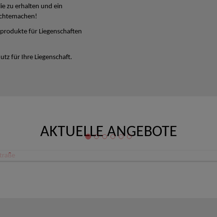
lie zu erhalten und ein
ichtemachen!
produkte für Liegenschaften
tz für Ihre Liegenschaft.
AKTUELLE ANGEBOTE
Büro/Ordination/Therapieräume Zentrum Linz Schillerstraße
 Linz
80,08 €