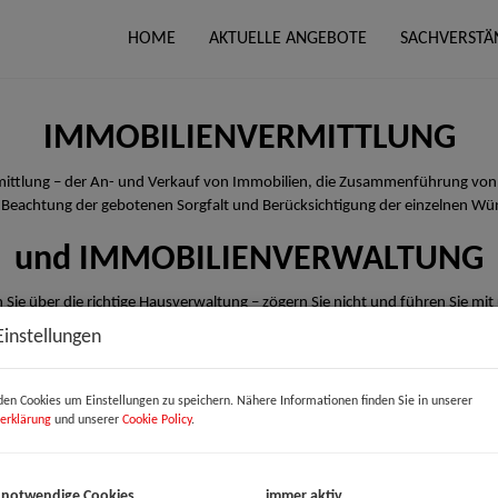
HOME
AKTUELLE ANGEBOTE
SACHVERSTÄ
IMMOBILIENVERMITTLUNG
rmittlung – der An- und Verkauf von Immobilien, die Zusammenführung von
 Beachtung der gebotenen Sorgfalt und Berücksichtigung der einzelnen Wü
und IMMOBILIENVERWALTUNG
 Sie über die richtige Hausverwaltung – zögern Sie nicht und führen Sie mit
Einstellungen
en Cookies um Einstellungen zu speichern. Nähere Informationen finden Sie in unserer
erklärung
und unserer
Cookie Policy
.
 notwendige Cookies
immer aktiv