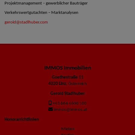
Projektmanagement – gewerblicher Bauträger
Verkehrswertgutachten – Marktanalysen
gerold@stadlhuber.com
IMMOS Immobilien
Goethestraße 11
4020 Linz
, Österreich
Gerold Stadlhuber
+43 664 4600 100
immos@immos.at
Honorarrichtlinien
Mieten