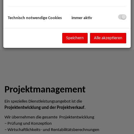
Technisch notwendige Cookies
immer aktiv
Speichern
Alle akzeptieren
Projektmanagement
Ein spezielles Dienstleistungsangebot ist die
Projektentwicklung und der Projektverkauf
.
Wir übernehmen die gesamte Projektentwicklung
– Prüfung und Konzeption
– Wirtschaftlichkeits- und Rentabilitätsberechnungen