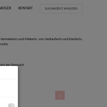
NDIGER
KONTAKT
SUCHAGENT ANLEGEN
 VermieterIn und MieterIn, von VerkäuferIn und KäuferIn,
nsche.
 uns ein Gespräch