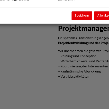
Speichern
Alle akz
Projektmanage
Ein spezielles Dienstleistungsangebo
Projektentwicklung und der Proje
Wir übernehmen die gesamte Proj
– Prüfung und Konzeption
– Wirtschaftlichkeits- und Rentabi
– Koordinierung der Interessenten
– kaufmännische Abwicklung
– Vertriebsaktivitäten