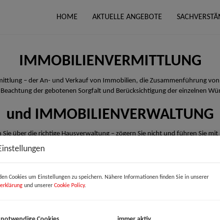
HOME
AKTUELLE ANGEBOTE
SACHVERSTÄ
IMMOBILIENVERMITTLUNG
rmittlung – der An- und Verkauf von Immobilien, die Zusammenführung von
 Beachtung der gebotenen Sorgfalt und Berücksichtigung der einzelnen Wü
und IMMOBILIENVERWALTUNG
 Sie über die richtige Hausverwaltung – zögern Sie nicht und führen Sie mit
Einstellungen
en Cookies um Einstellungen zu speichern. Nähere Informationen finden Sie in unserer
erklärung
und unserer
Cookie Policy
.
 notwendige Cookies
immer aktiv