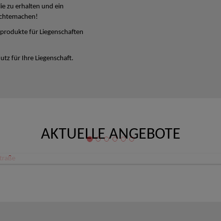
lie zu erhalten und ein
ichtemachen!
produkte für Liegenschaften
tz für Ihre Liegenschaft.
AKTUELLE ANGEBOTE
Büro/Ordination/Therapieräume Zentrum Linz Schillerstraße
 Linz
80,08 €