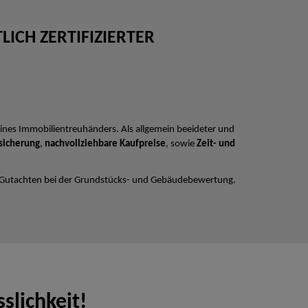
ICH ZERTIFIZIERTER
ines Immobilientreuhänders. Als allgemein beeideter und
sicherung
,
nachvollziehbare Kaufpreise
, sowie
Zeit- und
 Gutachten bei der Grundstücks- und Gebäudebewertung.
slichkeit!