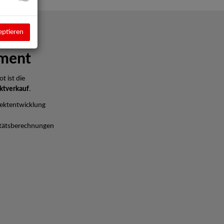
eptieren
ment
t ist die
ktverkauf
.
ektentwicklung
litätsberechnungen