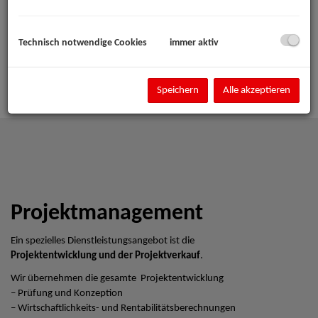
Technisch notwendige Cookies
immer aktiv
Speichern
Alle akzeptieren
Projektmanagement
Ein spezielles Dienstleistungsangebot ist die
Projektentwicklung und der Projektverkauf
.
Wir übernehmen die gesamte Projektentwicklung
– Prüfung und Konzeption
– Wirtschaftlichkeits- und Rentabilitätsberechnungen