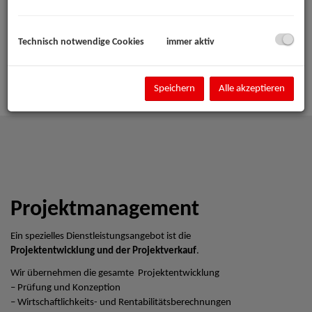
Technisch notwendige Cookies
immer aktiv
Speichern
Alle akzeptieren
Projektmanagement
Ein spezielles Dienstleistungsangebot ist die
Projektentwicklung und der Projektverkauf
.
Wir übernehmen die gesamte Projektentwicklung
– Prüfung und Konzeption
– Wirtschaftlichkeits- und Rentabilitätsberechnungen