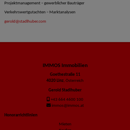
Projektmanagement – gewerblicher Bauträger
Verkehrswertgutachten – Marktanalysen
gerold@stadlhuber.com
IMMOS Immobilien
Goethestraße 11
4020 Linz
, Österreich
Gerold Stadlhuber
+43 664 4600 100
immos@immos.at
Honorarrichtlinien
Mieten