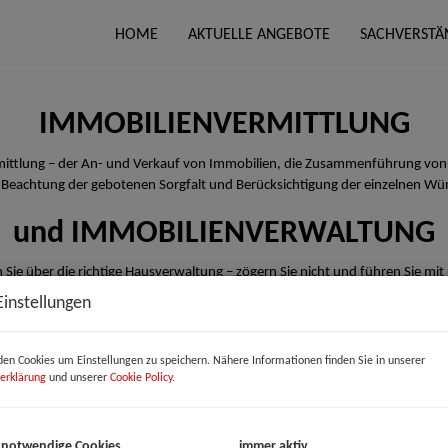
HOME
AKTUELLE ANGEBOTE
SACHVERSTÄ
IMMOBILIENVERMITTLUNG
rmittlung – der An- und Verkauf von Immobilien, die Zusammenführung von
 Beachtung der gebotenen Sorgfalt und Berücksichtigung der einzelnen Wü
und IMMOBILIENVERWALTUNG
 Sie über die richtige Hausverwaltung – zögern Sie nicht und führen Sie mit
Einstellungen
en Cookies um Einstellungen zu speichern. Nähere Informationen finden Sie in unserer
erklärung
und unserer
Cookie Policy
.
 notwendige Cookies
immer aktiv