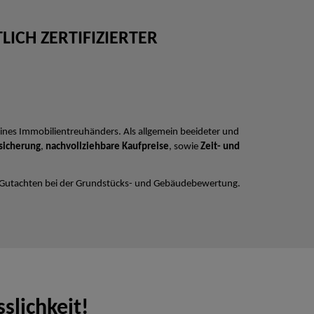
ICH ZERTIFIZIERTER
ines Immobilientreuhänders. Als allgemein beeideter und
sicherung
,
nachvollziehbare Kaufpreise
, sowie
Zeit- und
 Gutachten bei der Grundstücks- und Gebäudebewertung.
slichkeit!