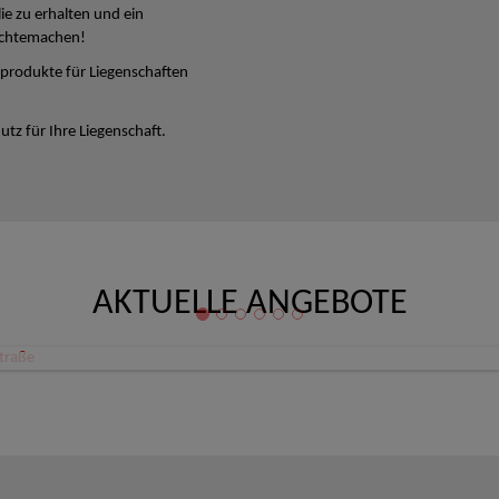
lie zu erhalten und ein
ichtemachen!
produkte für Liegenschaften
tz für Ihre Liegenschaft.
AKTUELLE ANGEBOTE
Büro/Ordination/Therapieräume Zentrum Linz Schillerstraße
 Linz
80,08 €