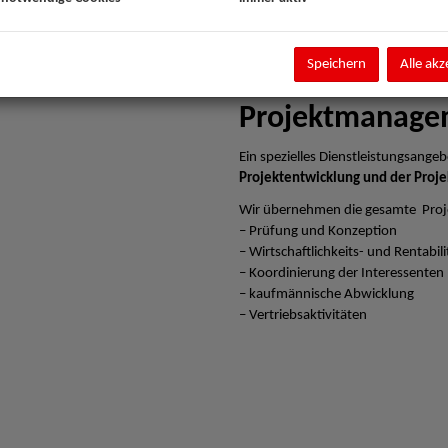
Speichern
Alle akz
Projektmanage
Ein spezielles Dienstleistungsangebo
Projektentwicklung und der Proje
Wir übernehmen die gesamte Proj
– Prüfung und Konzeption
– Wirtschaftlichkeits- und Rentabi
– Koordinierung der Interessenten
– kaufmännische Abwicklung
– Vertriebsaktivitäten