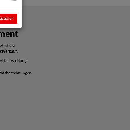
eptieren
ment
t ist die
ktverkauf
.
ektentwicklung
litätsberechnungen