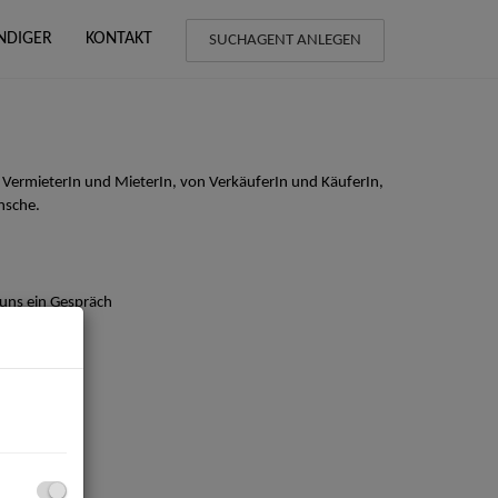
NDIGER
KONTAKT
SUCHAGENT ANLEGEN
 VermieterIn und MieterIn, von VerkäuferIn und KäuferIn,
nsche.
 uns ein Gespräch