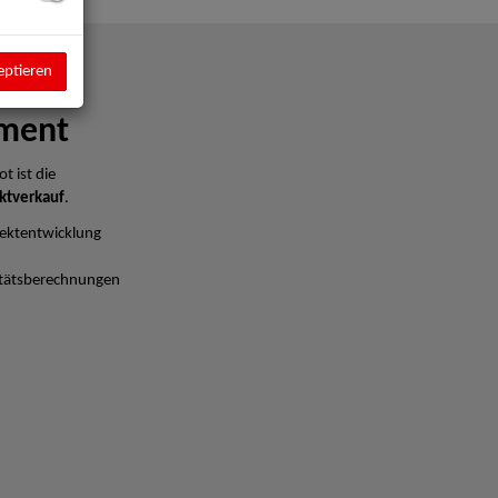
eptieren
ment
t ist die
ktverkauf
.
ektentwicklung
litätsberechnungen