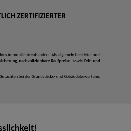
ICH ZERTIFIZIERTER
ines Immobilientreuhänders. Als allgemein beeideter und
sicherung
,
nachvollziehbare Kaufpreise
, sowie
Zeit- und
 Gutachten bei der Grundstücks- und Gebäudebewertung.
slichkeit!