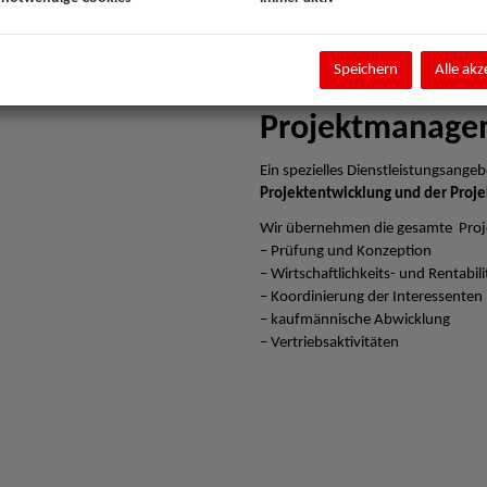
Speichern
Alle akz
Projektmanage
Ein spezielles Dienstleistungsangebo
Projektentwicklung und der Proje
Wir übernehmen die gesamte Proj
– Prüfung und Konzeption
– Wirtschaftlichkeits- und Rentabi
– Koordinierung der Interessenten
– kaufmännische Abwicklung
– Vertriebsaktivitäten