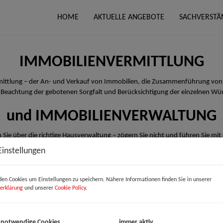
HOME
AKTUELLE ANGEBOTE
SACHVERSTÄ
IMMOBILIENVERMITTLUNG
rmittlung – der An- und Verkauf von Immobilien, die Zusammenführung von
 Beachtung der gebotenen Sorgfalt und Berücksichtigung der einzelnen Wü
und IMMOBILIENVERWALTUNG
 Sie über die richtige Hausverwaltung – zögern Sie nicht und führen Sie mit
Einstellungen
en Cookies um Einstellungen zu speichern. Nähere Informationen finden Sie in unserer
erklärung
und unserer
Cookie Policy
.
 notwendige Cookies
immer aktiv