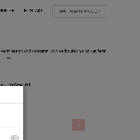
NDIGER
KONTAKT
SUCHAGENT ANLEGEN
 VermieterIn und MieterIn, von VerkäuferIn und KäuferIn,
nsche.
 uns ein Gespräch