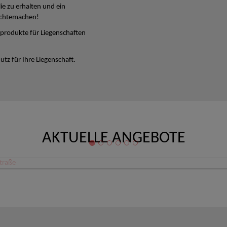
lie zu erhalten und ein
ichtemachen!
produkte für Liegenschaften
tz für Ihre Liegenschaft.
AKTUELLE ANGEBOTE
Büro/Ordination/Therapieräume Zentrum Linz Schillerstraße
 Linz
80,08 €