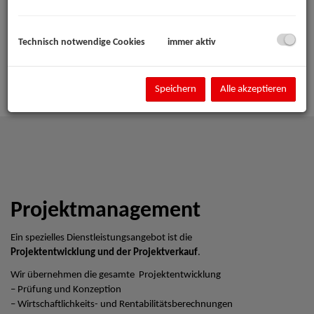
Technisch notwendige Cookies
immer aktiv
Speichern
Alle akzeptieren
Projektmanagement
Ein spezielles Dienstleistungsangebot ist die
Projektentwicklung und der Projektverkauf
.
Wir übernehmen die gesamte Projektentwicklung
– Prüfung und Konzeption
– Wirtschaftlichkeits- und Rentabilitätsberechnungen