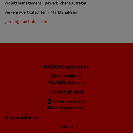
Projektmanagement – gewerblicher Bauträger
Verkehrswertgutachten – Marktanalysen
gerold@stadlhuber.com
IMMOS Immobilien
Goethestraße 11
4020 Linz
, Österreich
Gerold Stadlhuber
+43 664 4600 100
immos@immos.at
Honorarrichtlinien
Mieten