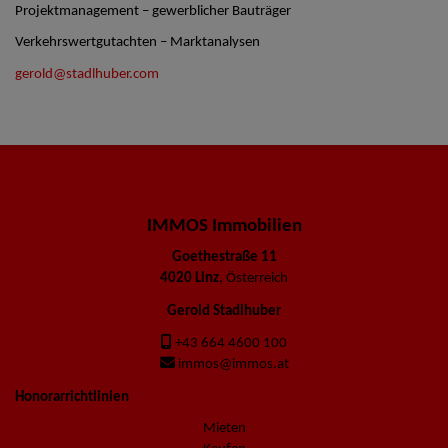
Projektmanagement – gewerblicher Bauträger
Verkehrswertgutachten – Marktanalysen
gerold@stadlhuber.com
IMMOS Immobilien
Goethestraße 11
4020 Linz
, Österreich
Gerold Stadlhuber
+43 664 4600 100
immos@immos.at
Honorarrichtlinien
Mieten