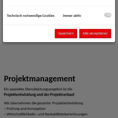
Technisch notwendige Cookies
immer aktiv
Speichern
Alle akzeptieren
Projektmanagement
Ein spezielles Dienstleistungsangebot ist die
Projektentwicklung und der Projektverkauf
.
Wir übernehmen die gesamte Projektentwicklung
– Prüfung und Konzeption
– Wirtschaftlichkeits- und Rentabilitätsberechnungen