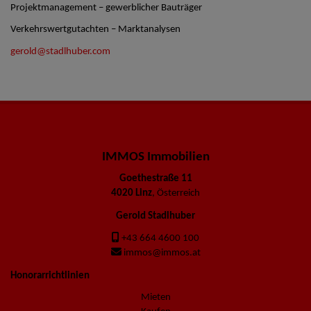
Projektmanagement – gewerblicher Bauträger
Verkehrswertgutachten – Marktanalysen
gerold@stadlhuber.com
IMMOS Immobilien
Goethestraße 11
4020 Linz
, Österreich
Gerold Stadlhuber
+43 664 4600 100
immos@immos.at
Honorarrichtlinien
Mieten