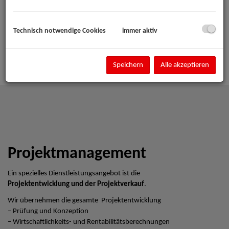
Technisch notwendige Cookies
immer aktiv
Speichern
Alle akzeptieren
Projektmanagement
Ein spezielles Dienstleistungsangebot ist die
Projektentwicklung und der Projektverkauf
.
Wir übernehmen die gesamte Projektentwicklung
– Prüfung und Konzeption
– Wirtschaftlichkeits- und Rentabilitätsberechnungen