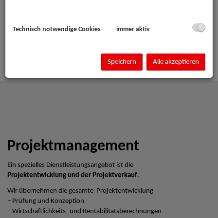
Technisch notwendige Cookies
immer aktiv
Speichern
Alle akzeptieren
Projektmanagement
Ein spezielles Dienstleistungsangebot ist die
Projektentwicklung und der Projektverkauf
.
Wir übernehmen die gesamte Projektentwicklung
– Prüfung und Konzeption
– Wirtschaftlichkeits- und Rentabilitätsberechnungen