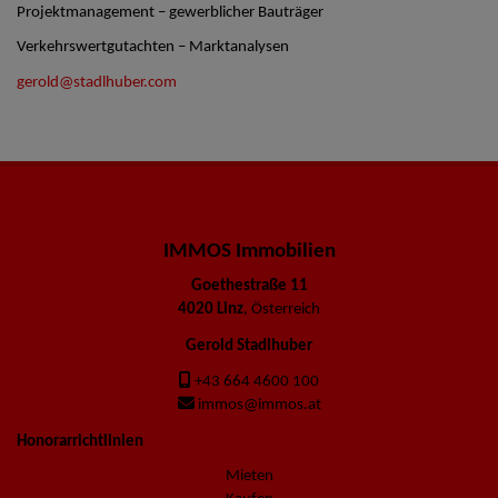
Projektmanagement – gewerblicher Bauträger
Verkehrswertgutachten – Marktanalysen
gerold@stadlhuber.com
IMMOS Immobilien
Goethestraße 11
4020 Linz
, Österreich
Gerold Stadlhuber
+43 664 4600 100
immos@immos.at
Honorarrichtlinien
Mieten