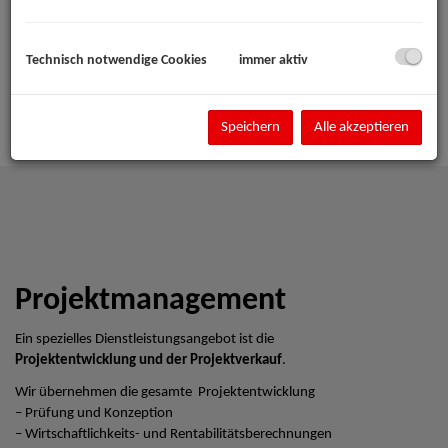
Technisch notwendige Cookies
immer aktiv
Speichern
Alle akzeptieren
Projektmanagement
Ein spezielles Dienstleistungsangebot ist die
Projektentwicklung und der Projektverkauf
.
Wir übernehmen die gesamte Projektentwicklung
– Prüfung und Konzeption
– Wirtschaftlichkeits- und Rentabilitätsberechnungen