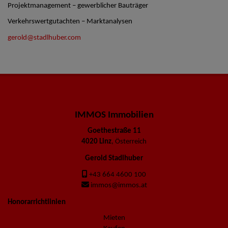
Projektmanagement – gewerblicher Bauträger
Verkehrswertgutachten – Marktanalysen
gerold@stadlhuber.com
IMMOS Immobilien
Goethestraße 11
4020 Linz
, Österreich
Gerold Stadlhuber
+43 664 4600 100
immos@immos.at
Honorarrichtlinien
Mieten