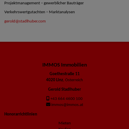
Projektmanagement – gewerblicher Bauträger
Verkehrswertgutachten – Marktanalysen
gerold@stadlhuber.com
IMMOS Immobilien
Goethestraße 11
4020 Linz
, Österreich
Gerold Stadlhuber
+43 664 4600 100
immos@immos.at
Honorarrichtlinien
Mieten