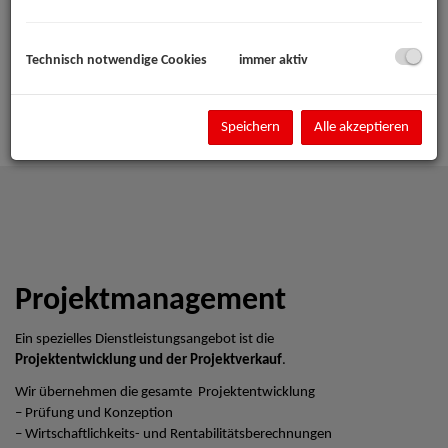
Technisch notwendige Cookies
immer aktiv
Speichern
Alle akzeptieren
Projektmanagement
Ein spezielles Dienstleistungsangebot ist die
Projektentwicklung und der Projektverkauf
.
Wir übernehmen die gesamte Projektentwicklung
– Prüfung und Konzeption
– Wirtschaftlichkeits- und Rentabilitätsberechnungen