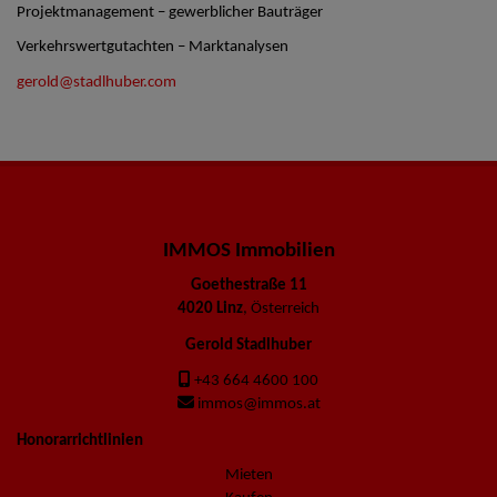
Projektmanagement – gewerblicher Bauträger
Verkehrswertgutachten – Marktanalysen
gerold@stadlhuber.com
IMMOS Immobilien
Goethestraße 11
4020 Linz
, Österreich
Gerold Stadlhuber
+43 664 4600 100
immos@immos.at
Honorarrichtlinien
Mieten