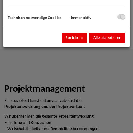
Technisch notwendige Cookies
immer aktiv
Speichern
Alle akzeptieren
Projektmanagement
Ein spezielles Dienstleistungsangebot ist die
Projektentwicklung und der Projektverkauf
.
Wir übernehmen die gesamte Projektentwicklung
– Prüfung und Konzeption
– Wirtschaftlichkeits- und Rentabilitätsberechnungen