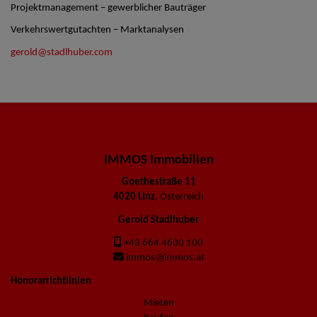
Projektmanagement – gewerblicher Bauträger
Verkehrswertgutachten – Marktanalysen
gerold@stadlhuber.com
IMMOS Immobilien
Goethestraße 11
4020 Linz
, Österreich
Gerold Stadlhuber
+43 664 4600 100
immos@immos.at
Honorarrichtlinien
Mieten