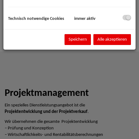
Technisch notwendige Cookies
immer aktiv
Speichern
Alle akzeptieren
Projektmanagement
Ein spezielles Dienstleistungsangebot ist die
Projektentwicklung und der Projektverkauf
.
Wir übernehmen die gesamte Projektentwicklung
– Prüfung und Konzeption
– Wirtschaftlichkeits- und Rentabilitätsberechnungen