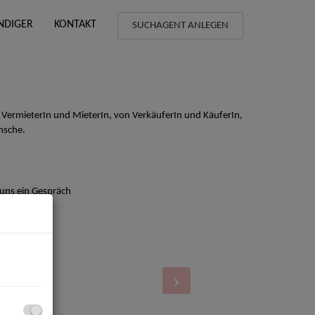
NDIGER
KONTAKT
SUCHAGENT ANLEGEN
 VermieterIn und MieterIn, von VerkäuferIn und KäuferIn,
nsche.
 uns ein Gespräch