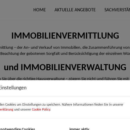
HOME
AKTUELLE ANGEBOTE
SACHVERSTÄ
IMMOBILIENVERMITTLUNG
rmittlung – der An- und Verkauf von Immobilien, die Zusammenführung von
 Beachtung der gebotenen Sorgfalt und Berücksichtigung der einzelnen Wü
und IMMOBILIENVERWALTUNG
 Sie über die richtige Hausverwaltung – zögern Sie nicht und führen Sie mit
Einstellungen
en Cookies um Einstellungen zu speichern. Nähere Informationen finden Sie in unserer
erklärung
und unserer
Cookie Policy
.
 notwendige Cookies
immer aktiv