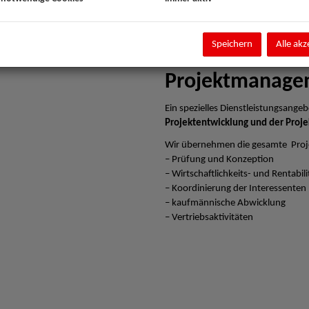
Speichern
Alle akz
Projektmanage
Ein spezielles Dienstleistungsangebo
Projektentwicklung und der Proje
Wir übernehmen die gesamte Proj
– Prüfung und Konzeption
– Wirtschaftlichkeits- und Rentabi
– Koordinierung der Interessenten
– kaufmännische Abwicklung
– Vertriebsaktivitäten