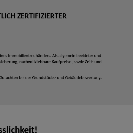
ICH ZERTIFIZIERTER
ines Immobilientreuhänders. Als allgemein beeideter und
sicherung
,
nachvollziehbare Kaufpreise
, sowie
Zeit- und
 Gutachten bei der Grundstücks- und Gebäudebewertung.
slichkeit!