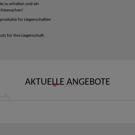
lie zu erhalten und ein
ichtemachen!
produkte für Liegenschaften
tz für Ihre Liegenschaft.
AKTUELLE ANGEBOTE
Büro/Ordination/Therapieräume Zentrum Linz Schillerstraße
 Linz
80,08 €