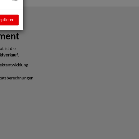
eptieren
ment
t ist die
ktverkauf
.
ektentwicklung
litätsberechnungen