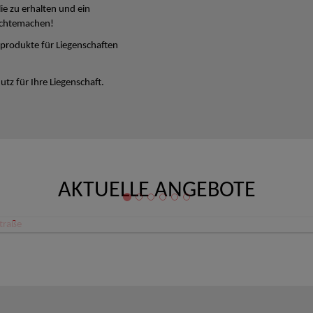
lie zu erhalten und ein
ichtemachen!
produkte für Liegenschaften
tz für Ihre Liegenschaft.
AKTUELLE ANGEBOTE
Büro/Ordination/Therapieräume Zentrum Linz Schillerstraße
 Linz
80,08 €