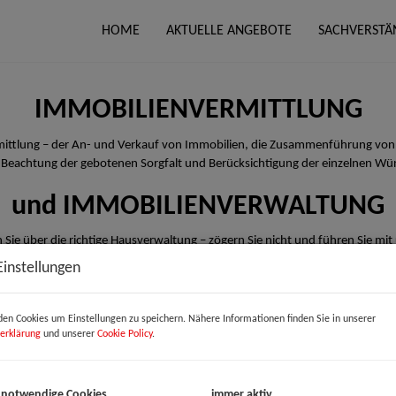
HOME
AKTUELLE ANGEBOTE
SACHVERSTÄ
IMMOBILIENVERMITTLUNG
rmittlung – der An- und Verkauf von Immobilien, die Zusammenführung von
 Beachtung der gebotenen Sorgfalt und Berücksichtigung der einzelnen Wü
und IMMOBILIENVERWALTUNG
 Sie über die richtige Hausverwaltung – zögern Sie nicht und führen Sie mit
Einstellungen
en Cookies um Einstellungen zu speichern. Nähere Informationen finden Sie in unserer
erklärung
und unserer
Cookie Policy
.
 notwendige Cookies
immer aktiv