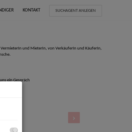
NDIGER
KONTAKT
SUCHAGENT ANLEGEN
 VermieterIn und MieterIn, von VerkäuferIn und KäuferIn,
nsche.
 uns ein Gespräch