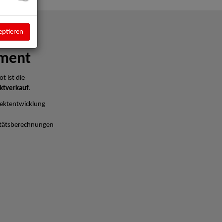
eptieren
ment
t ist die
ktverkauf
.
ektentwicklung
litätsberechnungen