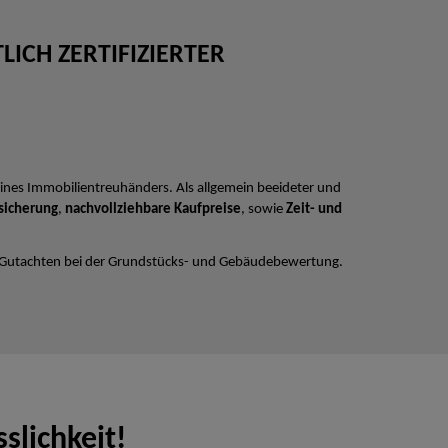
ICH ZERTIFIZIERTER
ines Immobilientreuhänders. Als allgemein beeideter und
sicherung
,
nachvollziehbare Kaufpreise
, sowie
Zeit- und
 Gutachten bei der Grundstücks- und Gebäudebewertung.
slichkeit!