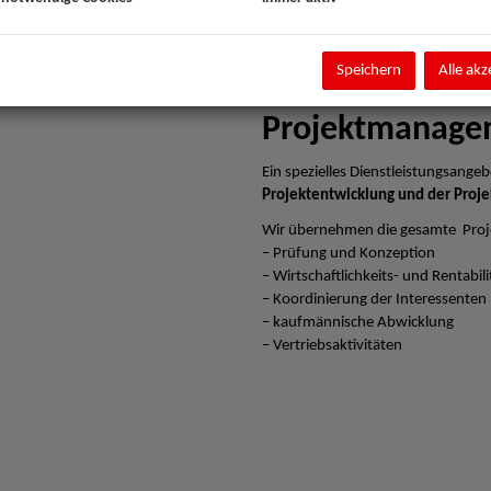
Speichern
Alle akz
Projektmanage
Ein spezielles Dienstleistungsangebo
Projektentwicklung und der Proje
Wir übernehmen die gesamte Proj
– Prüfung und Konzeption
– Wirtschaftlichkeits- und Rentabi
– Koordinierung der Interessenten
– kaufmännische Abwicklung
– Vertriebsaktivitäten