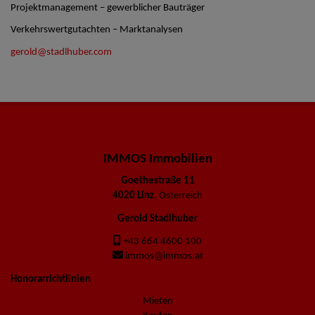
Projektmanagement – gewerblicher Bauträger
Verkehrswertgutachten – Marktanalysen
gerold@stadlhuber.com
IMMOS Immobilien
Goethestraße 11
4020 Linz
, Österreich
Gerold Stadlhuber
+43 664 4600 100
immos@immos.at
Honorarrichtlinien
Mieten