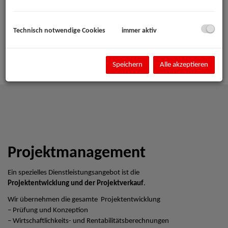
Technisch notwendige Cookies
immer aktiv
Speichern
Alle akzeptieren
Projektmanagement
Ein spezielles Dienstleistungsangebot ist die
Projektentwicklung und der Projektverkauf
.
Wir übernehmen die gesamte Projektentwicklung
– Prüfung und Konzeption
– Wirtschaftlichkeits- und Rentabilitätsberechnungen