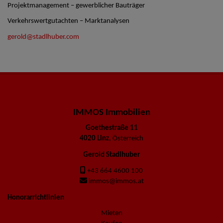
Projektmanagement – gewerblicher Bauträger
Verkehrswertgutachten – Marktanalysen
gerold@stadlhuber.com
IMMOS Immobilien
Goethestraße 11
4020 Linz
, Österreich
Gerold Stadlhuber
+43 664 4600 100
immos@immos.at
Honorarrichtlinien
Mieten