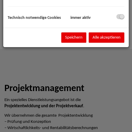
Technisch notwendige Cookies
immer aktiv
Speichern
Alle akzeptieren
Projektmanagement
Ein spezielles Dienstleistungsangebot ist die
Projektentwicklung und der Projektverkauf
.
Wir übernehmen die gesamte Projektentwicklung
– Prüfung und Konzeption
– Wirtschaftlichkeits- und Rentabilitätsberechnungen